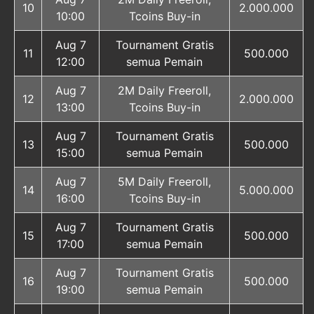
10
2.000.000
10:00
Tcoins Buy-in
Aug 7
Tournament Gratis
11
500.000
12:00
semua Pemain
Aug 7
2M Daily Freeroll,
12
2.000.000
13:00
Tcoins Buy-in
Aug 7
Tournament Gratis
13
500.000
15:00
semua Pemain
Aug 7
5M Daily Freeroll,
14
5.000.000
16:00
Tcoins Buy-in
Aug 7
Tournament Gratis
15
500.000
17:00
semua Pemain
Aug 7
Tournament Gratis
16
500.000
19:00
semua Pemain